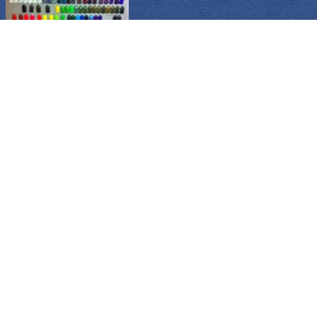
Plasti Dip Intense Teal - бирюзовый
600 грн./шт.
в наявності
Plasti Dip Electric Lime - лаймово-зеленый
600 грн./шт.
в наявності