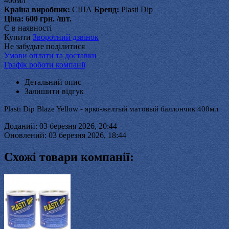
400мл
Країна виробник:
США
Бренд:
Plasti Dip
Ціна:
600 грн.
/шт.
Є в наявності
Купити
Зворотний дзвінок
Не забудьте поділитися
Умови оплати та доставки
Графік роботи компанії
Детальний опис
Залишити відгук
Plasti Dip Blaze Yellow - ярко-желтый матовый баллончик 400мл
Доданий: 03 березня 2026, 20:44
Оновлений: 03 березня 2026, 18:44
Схожі товари компанії: