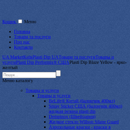
Кошик
Меню
Головна
Товари та послуги
Про нас
Контакти
UA Market
Київ
Plasti Dip UA
Товари та послуги
Товары и
услуги
Plasti Dip Performix® США
Plasti Dip Blaze Yellow - ярко-
желтый
Меню
каталогу
Товары и услуги
Товары и услуги
BeLife® Китай (балончик 400мл)
Spray Sticker США (балончик 400мл)
жидкая резина plasti dip
Dempinox (Швейцария)
Жидкое стекло Willson Silane Guard
Аэрозольные краски - краски в