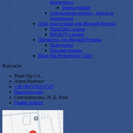
балончиках
Термостойкие
Аэрозольные краски - краски в
балончиках
ЛАК эластичный для Жидкой Резины
Plasti Dip Lacquer
BeLife™ Lacquer
Пигменты для Жидкой Резины
Хамелеоны
Перламутровые
Plasti Dip Performix® США
Контакти
Plasti Dip UA
Artem Parfenov
+38 (097) 092-97-97
Написати нам
Святошинська, 20, Б, Київ
Графік роботи