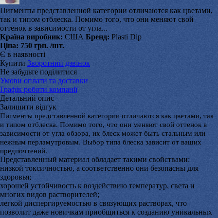
Пигменты представленной категории отличаются как цветами,
так и типом отблеска. Помимо того, что они меняют свой
оттенок в зависимости от угла...
Країна виробник:
США
Бренд:
Plasti Dip
Ціна:
750 грн.
/шт.
Є в наявності
Купити
Зворотний дзвінок
Не забудьте поділитися
Умови оплати та доставки
Графік роботи компанії
Детальний опис
Залишити відгук
Пигменты представленной категории отличаются как цветами, так
и типом отблеска. Помимо того, что они меняют свой оттенок в
зависимости от угла обзора, их блеск может быть стальным или
нежным перламутровым. Выбор типа блеска зависит от ваших
предпочтений.
Представленный материал обладает такими свойствами:
низкой токсичностью, а соответственно они безопасны для
здоровья;
хорошей устойчивость к воздействию температур, света и
многих видов растворителей;
легкой диспергируемостью в связующих растворах, что
позволит даже новичкам приобщиться к созданию уникальных