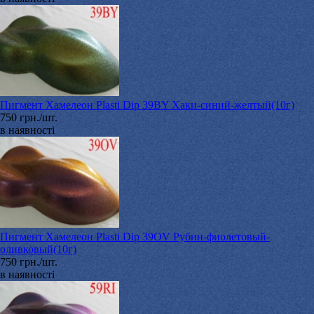
Пигмент Хамелеон Plasti Dip 39BY Хаки-синий-желтый(10г)
750 грн./шт.
в наявності
Пигмент Хамелеон Plasti Dip 39OV Рубин-фиолетовый-
оливковый(10г)
750 грн./шт.
в наявності