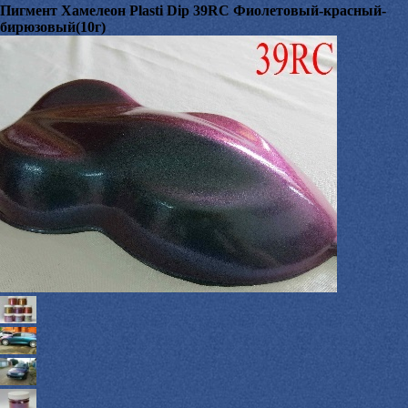
Пигмент Хамелеон Plasti Dip 39RC Фиолетовый-красный-
бирюзовый(10г)