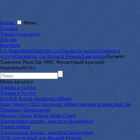
Кошик
Меню
Головна
Товари та послуги
Про нас
Контакти
UA Market
Київ
Plasti Dip UA
Товари та послуги
Товары и
услуги
Пигменты для Жидкой Резины
Хамелеоны
Пигмент
Хамелеон Plasti Dip 39RC Фиолетовый-красный-
бирюзовый(10г)
Меню
каталогу
Товары и услуги
Товары и услуги
BeLife® Китай (балончик 400мл)
Spray Sticker США (балончик 400мл) жидкая резина plasti dip
Dempinox (Швейцария)
Жидкое стекло Willson Silane Guard
Аэрозольные краски - краски в балончиках
Термостойкие
Аэрозольные краски - краски в балончиках
ЛАК эластичный для Жидкой Резины