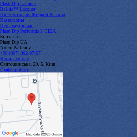
Plasti Dip Lacquer
BeLife™ Lacquer
Пигменты для Жидкой Резины
Хамелеоны
Перламутровые
Plasti Dip Performix® США
Контакти
Plasti Dip UA
Artem Parfenov
+38 (097) 092-97-97
Написати нам
Святошинська, 20, Б, Київ
Графік роботи