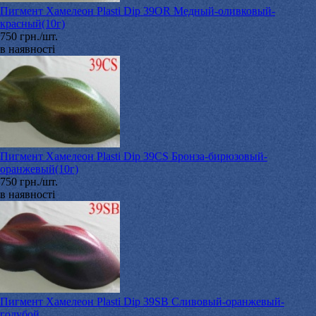
Пигмент Хамелеон Plasti Dip 39OR Медный-оливковый-
красный(10г)
750 грн./шт.
в наявності
Пигмент Хамелеон Plasti Dip 39CS Бронза-бирюзовый-
оранжевый(10г)
750 грн./шт.
в наявності
Пигмент Хамелеон Plasti Dip 39SB Сливовый-оранжевый-
голубой